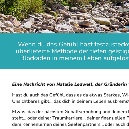
Wenn du das Gefühl hast festzustecken
überlieferte Methode der tiefen geisti
Blockaden in meinem Leben aufgelöst
Eine Nachricht von Natalie Ledwell, der Gründerin
Hast du auch das Gefühl, dass es da etwas Starkes, Wi
Unsichtbares gibt… das dich in deinem Leben ausbrems
Etwas, das der nächsten Gehaltserhöhung und deinem
steht… oder deiner Traumkarriere… deiner finanziellen 
dem Kennenlernen deines Seelenpartners… oder auch de