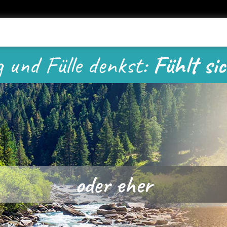
 und Fülle denkst:
Fühlt si
oder eher