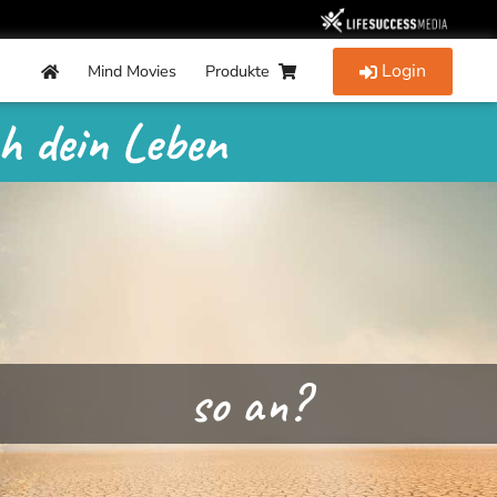
Login
Mind Movies
Produkte
ch dein Leben
so an?