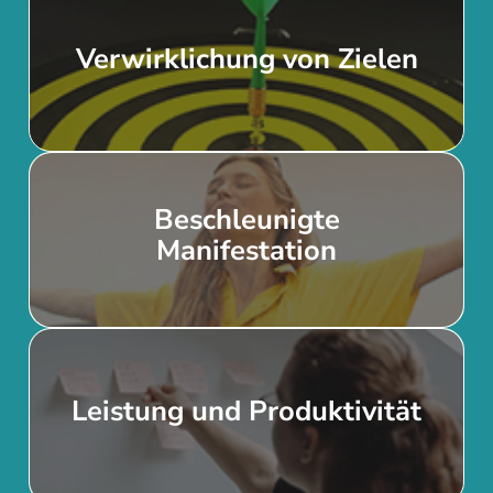
Verwirklichung von Zielen
Ziele in Rekordzeit erreichen
Beschleunigte
Dein Traumleben einfacher
Manifestation
manifestieren
Leistung und Produktivität
Effizienter arbeiten