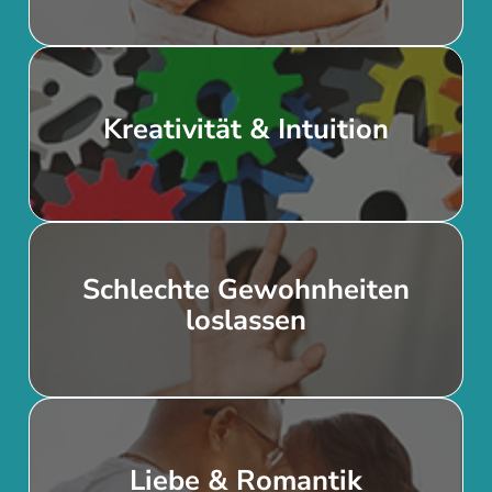
Kreativität & Intuition
Inneres Genie freisetzen
Schlechte Gewohnheiten
Schlechte Gewohnheiten
loslassen
dauerhaft ablegen
Liebe und gesunde Beziehungen
Liebe & Romantik