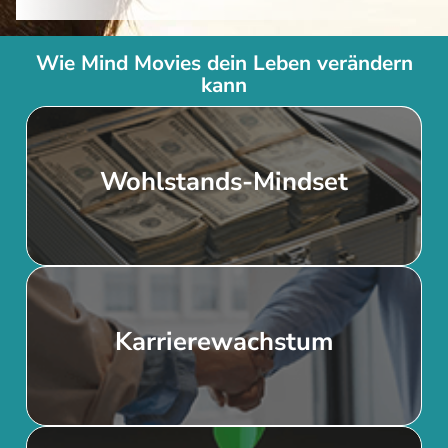
Wie Mind Movies dein Leben verändern
kann
Mehr Wohlstand und Fülle
Wohlstands-Mindset
manifestieren
Karrierewachstum
Karriereziele schneller erreichen