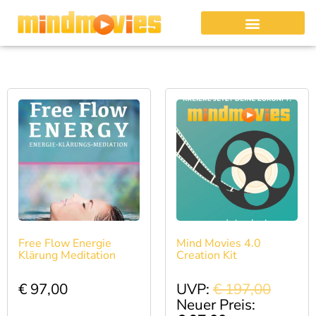
Free Flow Energie
Mind Movies 4.0
Klärung Meditation
Creation Kit
€
97,00
UVP:
€
197,00
Neuer Preis: