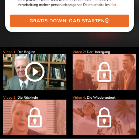
Verarbeitung meiner personenbezogenen Daten erhalte ich
hier
.
GRATIS DOWNLOAD STARTEN
Video 1:
Der Beginn
Video 2:
Der Untergang
Video 3:
Die Rückkehr
Video 4:
Die Wiedergeburt